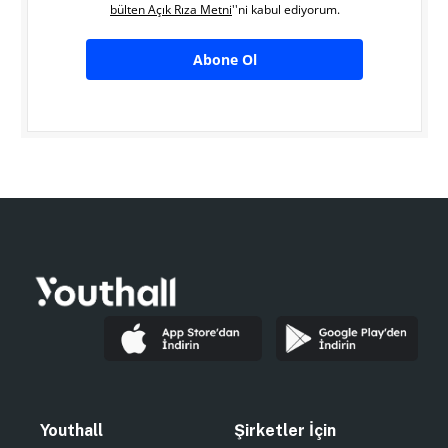
bülten Açık Rıza Metni
''ni kabul ediyorum.
Abone Ol
Youthall
Şirketler İçin