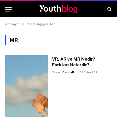
»
Anasayfa
Posts Tagged "MR"
MR
VR, AR ve MR Nedir?
Farkları Nelerdir?
Yazar:
Youthall
31 Ekim 2021