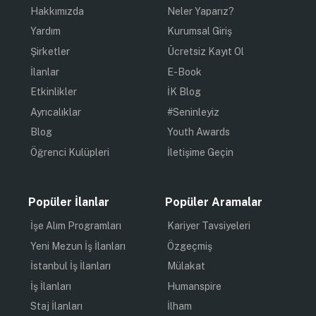
Hakkımızda
Neler Yaparız?
Yardım
Kurumsal Giriş
Şirketler
Ücretsiz Kayıt Ol
İlanlar
E-Book
Etkinlikler
İK Blog
Ayrıcalıklar
#Seninleyiz
Blog
Youth Awards
Öğrenci Kulüpleri
İletişime Geçin
Popüler İlanlar
Popüler Aramalar
İşe Alım Programları
Kariyer Tavsiyeleri
Yeni Mezun İş İlanları
Özgeçmiş
İstanbul İş İlanları
Mülakat
İş İlanları
Humanspire
Staj İlanları
İlham