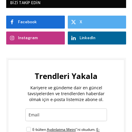
BIZI TAKIP EDIN
Facebook
X
Instagram
LinkedIn
Trendleri Yakala
Kariyere ve gündeme dair en güncel
tavsiyelerden ve trendlerden haberdar
olmak için e-posta listemize abone ol.
E-bülten
Aydınlatma Metni
''ni okudum.
E-