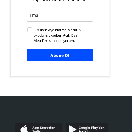
E-bülten
Aydınlatma Metni
''ni
okudum.
E-bülten Açık Rıza
Metni
''ni kabul ediyorum.
Abone Ol