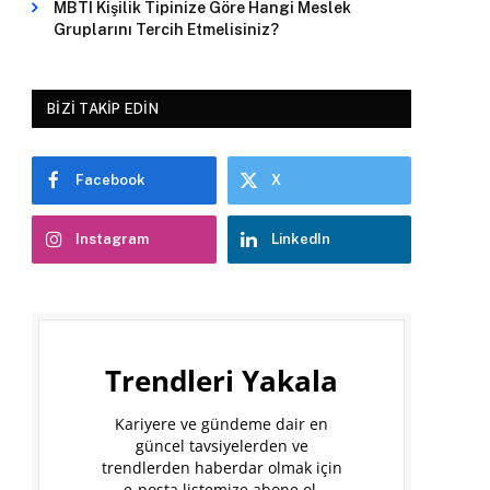
MBTI Kişilik Tipinize Göre Hangi Meslek
Gruplarını Tercih Etmelisiniz?
BIZI TAKIP EDIN
Facebook
X
Instagram
LinkedIn
Trendleri Yakala
Kariyere ve gündeme dair en
güncel tavsiyelerden ve
trendlerden haberdar olmak için
e-posta listemize abone ol.