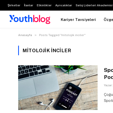
Şirketler
İlanlar
Etkinlikler
Ayrıcalıklar
Satış Liderleri Akademisi
Kariyer Tavsiyeleri
Özg
»
Anasayfa
Posts Tagged "mitolojik inciler"
MITOLOJIK INCILER
Spo
Po
Yazar:
Çoğu 
Spoti