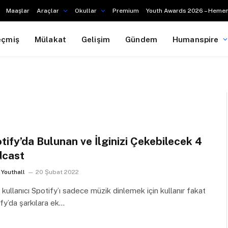
Maaşlar
Araçlar
Okullar
Premium
Youth Awards 2026 – Hemen
eçmiş
Mülakat
Gelişim
Gündem
Humanspire
tify’da Bulunan ve İlginizi Çekebilecek 4
dcast
Youthall
20 Şubat 2022
kullanıcı Spotify’ı sadece müzik dinlemek için kullanır fakat
fy’da şarkılara ek…