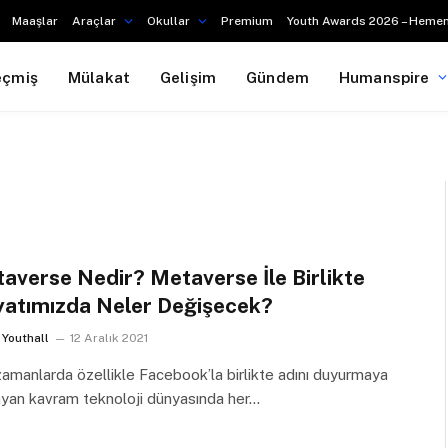
Maaşlar
Araçlar
Okullar
Premium
Youth Awards 2026 – Hemen
eçmiş
Mülakat
Gelişim
Gündem
Humanspire
averse Nedir? Metaverse İle Birlikte
atımızda Neler Değişecek?
Youthall
12 Aralık 2021
amanlarda özellikle Facebook’la birlikte adını duyurmaya
ayan kavram teknoloji dünyasında her…