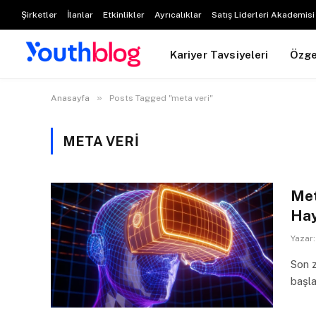
Şirketler
İlanlar
Etkinlikler
Ayrıcalıklar
Satış Liderleri Akademisi
Kariyer Tavsiyeleri
Özg
»
Anasayfa
Posts Tagged "meta veri"
META VERI
Met
Hay
Yazar:
Son z
başl