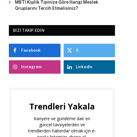
MBTI Kişilik Tipinize Göre Hangi Meslek
Gruplarını Tercih Etmelisiniz?
BIZI TAKIP EDIN
Facebook
X
Instagram
LinkedIn
Trendleri Yakala
Kariyere ve gündeme dair en
güncel tavsiyelerden ve
trendlerden haberdar olmak için e-
posta listemize abone ol.