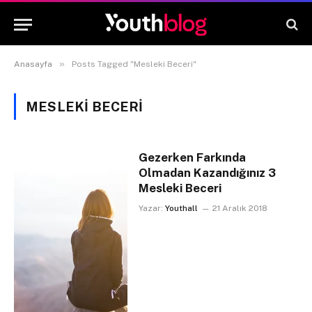
»
Anasayfa
Posts Tagged "Mesleki Beceri"
MESLEKI BECERI
Gezerken Farkında
Olmadan Kazandığınız 3
Mesleki Beceri
Yazar:
Youthall
21 Aralık 2018