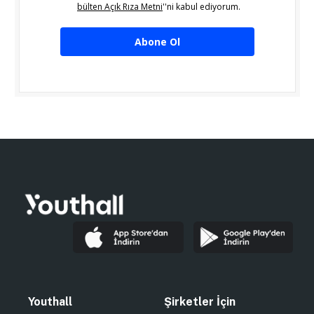
bülten Açık Rıza Metni
''ni kabul ediyorum.
Abone Ol
Youthall
Şirketler İçin