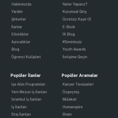
Hakkımızda
Neler Yaparız?
Yardım
Kurumsal Giriş
Şirketler
Ücretsiz Kayıt Ol
İlanlar
E-Book
Etkinlikler
İK Blog
Ayrıcalıklar
#Seninleyiz
Blog
Youth Awards
Öğrenci Kulüpleri
İletişime Geçin
Popüler İlanlar
Popüler Aramalar
İşe Alım Programları
Kariyer Tavsiyeleri
Yeni Mezun İş İlanları
Özgeçmiş
İstanbul İş İlanları
Mülakat
İş İlanları
Humanspire
Staj İlanları
İlham