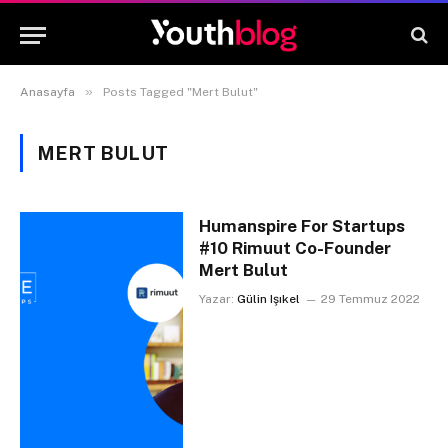
»
Anasayfa
Posts Tagged "Mert Bulut"
MERT BULUT
Humanspire For Startups
#10 Rimuut Co-Founder
Mert Bulut
Yazar:
Gülin Işıkel
29 Temmuz 2022