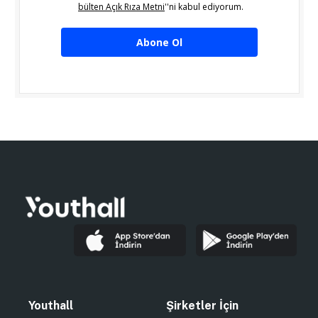
bülten Açık Rıza Metni
''ni kabul ediyorum.
Abone Ol
Youthall
Şirketler İçin