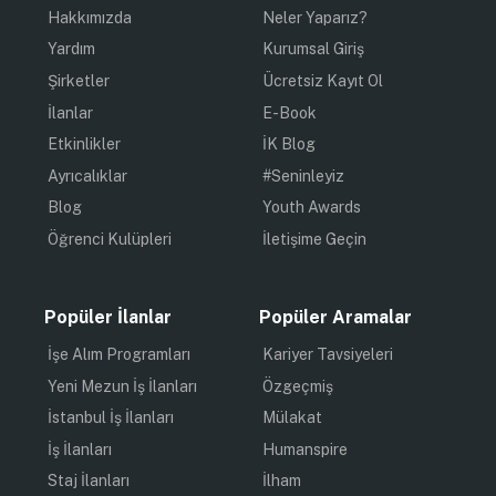
Hakkımızda
Neler Yaparız?
Yardım
Kurumsal Giriş
Şirketler
Ücretsiz Kayıt Ol
İlanlar
E-Book
Etkinlikler
İK Blog
Ayrıcalıklar
#Seninleyiz
Blog
Youth Awards
Öğrenci Kulüpleri
İletişime Geçin
Popüler İlanlar
Popüler Aramalar
İşe Alım Programları
Kariyer Tavsiyeleri
Yeni Mezun İş İlanları
Özgeçmiş
İstanbul İş İlanları
Mülakat
İş İlanları
Humanspire
Staj İlanları
İlham