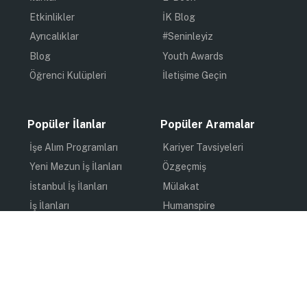
Etkinlikler
İK Blog
Ayrıcalıklar
#Seninleyiz
Blog
Youth Awards
Öğrenci Kulüpleri
İletişime Geçin
Popüler İlanlar
Popüler Aramalar
İşe Alım Programları
Kariyer Tavsiyeleri
Yeni Mezun İş İlanları
Özgeçmiş
İstanbul İş İlanları
Mülakat
İş İlanları
Humanspire
Staj İlanları
İlham
Online Staj
Quiz
Uzun Dönem Staj
Kişisel Gelişim
Kısa Dönem Staj
Gündem