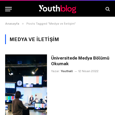
»
Anasayfa
Posts Tagged "Medya ve İletişim"
MEDYA VE İLETIŞIM
Üniversitede Medya Bölümü
Okumak
Yazar:
Youthall
12 Nisan 2022