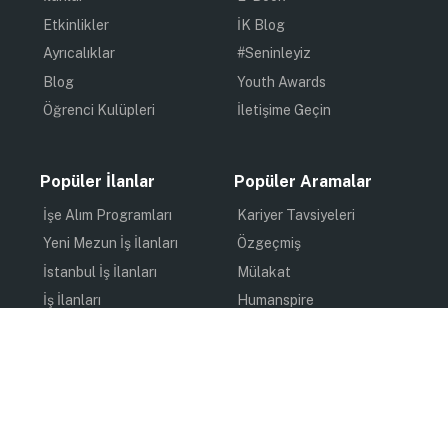
Etkinlikler
İK Blog
Ayrıcalıklar
#Seninleyiz
Blog
Youth Awards
Öğrenci Kulüpleri
İletişime Geçin
Popüler İlanlar
Popüler Aramalar
İşe Alım Programları
Kariyer Tavsiyeleri
Yeni Mezun İş İlanları
Özgeçmiş
İstanbul İş İlanları
Mülakat
İş İlanları
Humanspire
Staj İlanları
İlham
Online Staj
Quiz
Uzun Dönem Staj
Kişisel Gelişim
Kısa Dönem Staj
Gündem