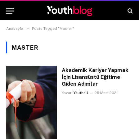
»
Anasayfa
Posts Tagged "Master"
MASTER
Akademik Kariyer Yapmak
İçin Lisansüstü Eğitime
Giden Adımlar
Yazar:
Youthall
25 Mart 2021