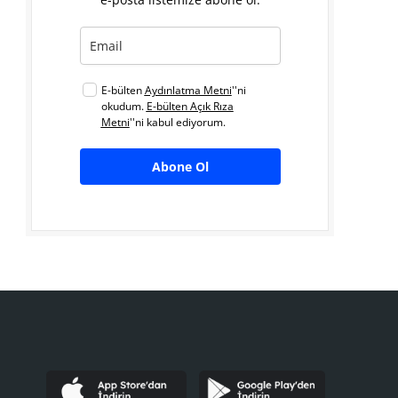
E-bülten
Aydınlatma Metni
''ni
okudum.
E-bülten Açık Rıza
Metni
''ni kabul ediyorum.
Abone Ol