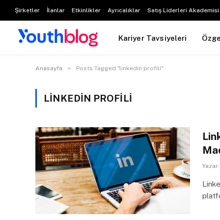
Şirketler
İlanlar
Etkinlikler
Ayrıcalıklar
Satış Liderleri Akademisi
Kariyer Tavsiyeleri
Özg
»
Anasayfa
Posts Tagged "linkedin profili"
LINKEDIN PROFILI
Lin
Ma
Yazar:
Link
platf