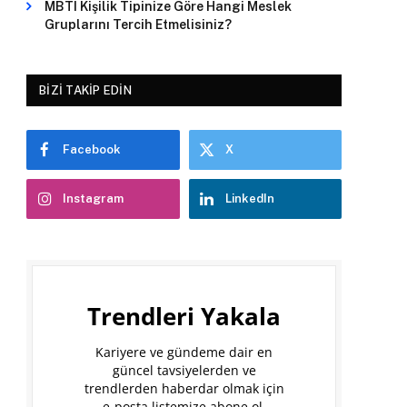
MBTI Kişilik Tipinize Göre Hangi Meslek
Gruplarını Tercih Etmelisiniz?
BIZI TAKIP EDIN
Facebook
X
Instagram
LinkedIn
Trendleri Yakala
Kariyere ve gündeme dair en
güncel tavsiyelerden ve
trendlerden haberdar olmak için
e-posta listemize abone ol.