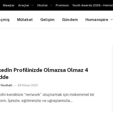
Maaşlar
Araçlar
Okullar
Premium
Youth Awards 2026 – Hemen
eçmiş
Mülakat
Gelişim
Gündem
Humanspire
kedIn Profilinizde Olmazsa Olmaz 4
dde
Youthall
28 Nisan 2021
edIn kendinize “network” oluşturmak için mükemmel bir
orm. İşinizle, eğitiminizle ve uğraşlarınızla…