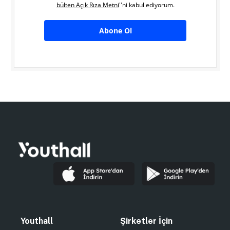
bülten Açık Rıza Metni
''ni kabul ediyorum.
Abone Ol
Youthall
Şirketler İçin