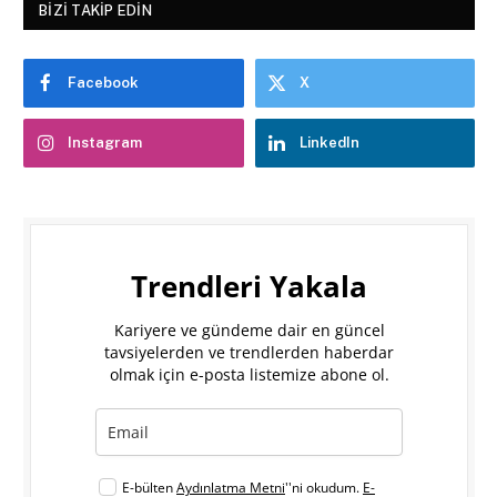
BIZI TAKIP EDIN
Facebook
X
Instagram
LinkedIn
Trendleri Yakala
Kariyere ve gündeme dair en güncel
tavsiyelerden ve trendlerden haberdar
olmak için e-posta listemize abone ol.
E-bülten
Aydınlatma Metni
''ni okudum.
E-