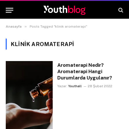
»
Anasayfa
Posts Tagged "klinik aromaterapi"
KLINIK AROMATERAPI
Aromaterapi Nedir?
Aromaterapi Hangi
Durumlarda Uygulanır?
Yazar:
Youthall
28 Şubat 2022