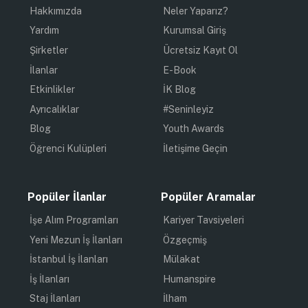
Hakkımızda
Neler Yaparız?
Yardım
Kurumsal Giriş
Şirketler
Ücretsiz Kayıt Ol
İlanlar
E-Book
Etkinlikler
İK Blog
Ayrıcalıklar
#Seninleyiz
Blog
Youth Awards
Öğrenci Kulüpleri
İletişime Geçin
Popüler İlanlar
Popüler Aramalar
İşe Alım Programları
Kariyer Tavsiyeleri
Yeni Mezun İş İlanları
Özgeçmiş
İstanbul İş İlanları
Mülakat
İş İlanları
Humanspire
Staj İlanları
İlham