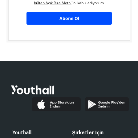
bülten Açık Rıza Metni
''ni kabul ediyorum.
Abone Ol
Youthall
Şirketler İçin