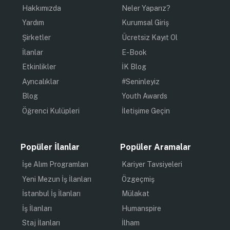
Hakkımızda
Neler Yaparız?
Yardım
Kurumsal Giriş
Şirketler
Ücretsiz Kayıt Ol
İlanlar
E-Book
Etkinlikler
İK Blog
Ayrıcalıklar
#Seninleyiz
Blog
Youth Awards
Öğrenci Kulüpleri
İletişime Geçin
Popüler İlanlar
Popüler Aramalar
İşe Alım Programları
Kariyer Tavsiyeleri
Yeni Mezun İş İlanları
Özgeçmiş
İstanbul İş İlanları
Mülakat
İş İlanları
Humanspire
Staj İlanları
İlham