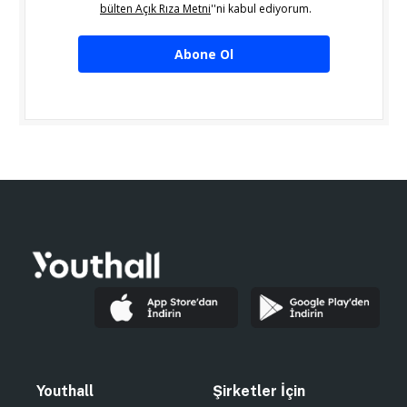
bülten Açık Rıza Metni
''ni kabul ediyorum.
Abone Ol
Youthall
Şirketler İçin