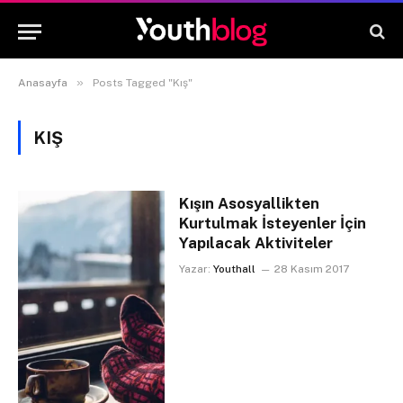
»
Anasayfa
Posts Tagged "Kış"
KIŞ
Kışın Asosyallikten
Kurtulmak İsteyenler İçin
Yapılacak Aktiviteler
Yazar:
Youthall
28 Kasım 2017