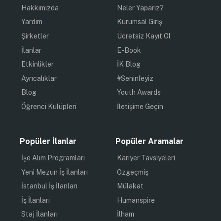
Hakkımızda
Neler Yaparız?
Yardım
Kurumsal Giriş
Şirketler
Ücretsiz Kayıt Ol
İlanlar
E-Book
Etkinlikler
İK Blog
Ayrıcalıklar
#Seninleyiz
Blog
Youth Awards
Öğrenci Kulüpleri
İletişime Geçin
Popüler İlanlar
Popüler Aramalar
İşe Alım Programları
Kariyer Tavsiyeleri
Yeni Mezun İş İlanları
Özgeçmiş
İstanbul İş İlanları
Mülakat
İş İlanları
Humanspire
Staj İlanları
İlham