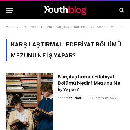
»
Anasayfa
Posts Tagged "Karşılaştırmalı Edebiyat Bölümü Mezunu Ne İş Yapar?"
KARŞILAŞTIRMALI EDEBIYAT BÖLÜMÜ
MEZUNU NE İŞ YAPAR?
Karşılaştırmalı Edebiyat
Bölümü Nedir? Mezunu Ne
İş Yapar?
Yazar:
Youthall
26 Temmuz 2022