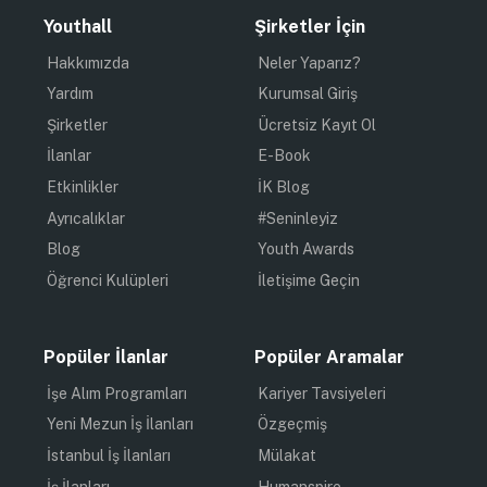
Youthall
Şirketler İçin
Hakkımızda
Neler Yaparız?
Yardım
Kurumsal Giriş
Şirketler
Ücretsiz Kayıt Ol
İlanlar
E-Book
Etkinlikler
İK Blog
Ayrıcalıklar
#Seninleyiz
Blog
Youth Awards
Öğrenci Kulüpleri
İletişime Geçin
Popüler İlanlar
Popüler Aramalar
İşe Alım Programları
Kariyer Tavsiyeleri
Yeni Mezun İş İlanları
Özgeçmiş
İstanbul İş İlanları
Mülakat
İş İlanları
Humanspire