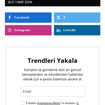
BIZI TAKIP EDIN
Facebook
X
Instagram
LinkedIn
Trendleri Yakala
Kariyere ve gündeme dair en güncel
tavsiyelerden ve trendlerden haberdar
olmak için e-posta listemize abone ol.
E-bülten
Aydınlatma Metni
''ni okudum.
E-