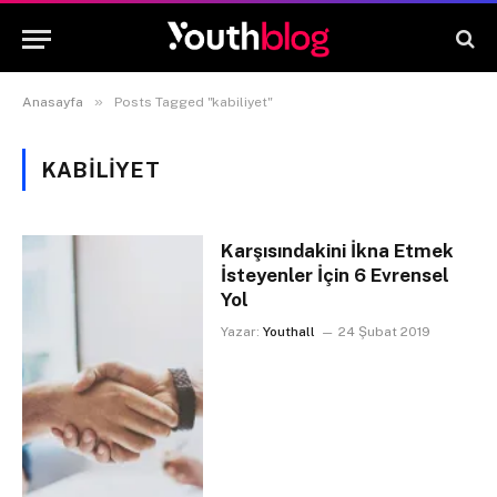
»
Anasayfa
Posts Tagged "kabiliyet"
KABILIYET
Karşısındakini İkna Etmek
İsteyenler İçin 6 Evrensel
Yol
Yazar:
Youthall
24 Şubat 2019