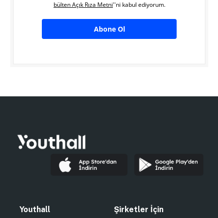
bülten Açık Rıza Metni
''ni kabul ediyorum.
Abone Ol
Youthall
Şirketler İçin