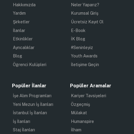
Hakkımızda
Neler Yaparız?
Yardım
Kurumsal Giriş
Şirketler
Ücretsiz Kayıt Ol
İlanlar
E-Book
Etkinlikler
İK Blog
Ayrıcalıklar
#Seninleyiz
Blog
Youth Awards
Öğrenci Kulüpleri
İletişime Geçin
Popüler İlanlar
Popüler Aramalar
İşe Alım Programları
Kariyer Tavsiyeleri
Yeni Mezun İş İlanları
Özgeçmiş
İstanbul İş İlanları
Mülakat
İş İlanları
Humanspire
Staj İlanları
İlham