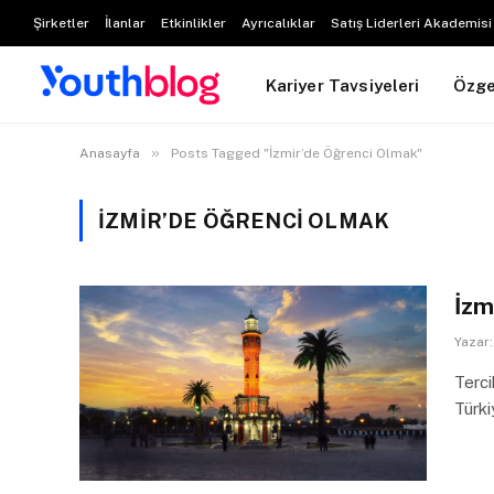
Şirketler
İlanlar
Etkinlikler
Ayrıcalıklar
Satış Liderleri Akademisi
Kariyer Tavsiyeleri
Özg
»
Anasayfa
Posts Tagged "İzmir’de Öğrenci Olmak"
İZMIR’DE ÖĞRENCI OLMAK
İzm
Yazar:
Terci
Türki