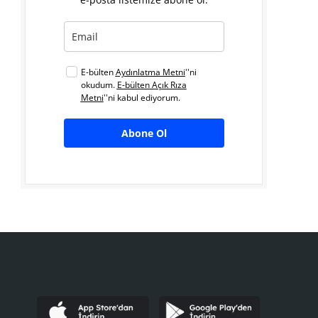
E-bülten
Aydınlatma Metni
''ni
okudum.
E-bülten Açık Rıza
Metni
''ni kabul ediyorum.
Abone Ol