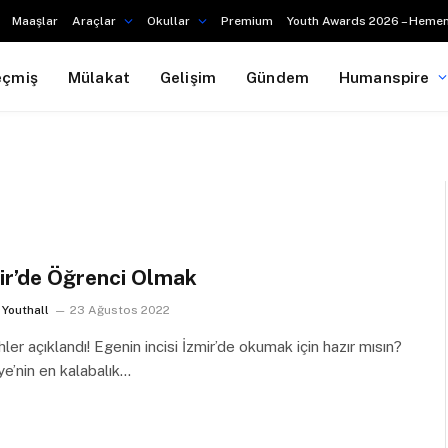
Maaşlar
Araçlar
Okullar
Premium
Youth Awards 2026 – Hemen
eçmiş
Mülakat
Gelişim
Gündem
Humanspire
ir’de Öğrenci Olmak
Youthall
23 Ağustos 2022
hler açıklandı! Egenin incisi İzmir’de okumak için hazır mısın?
ye’nin en kalabalık…