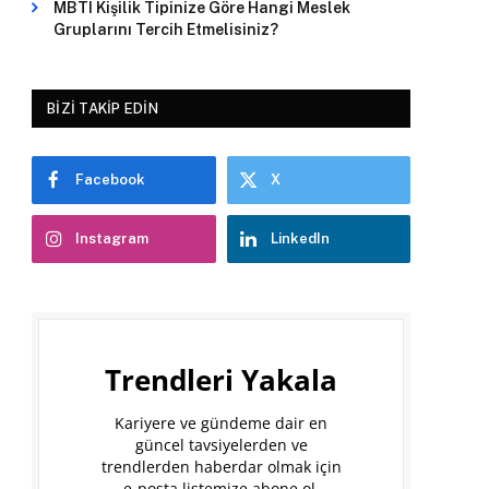
MBTI Kişilik Tipinize Göre Hangi Meslek
Gruplarını Tercih Etmelisiniz?
BIZI TAKIP EDIN
Facebook
X
Instagram
LinkedIn
Trendleri Yakala
Kariyere ve gündeme dair en
güncel tavsiyelerden ve
trendlerden haberdar olmak için
e-posta listemize abone ol.