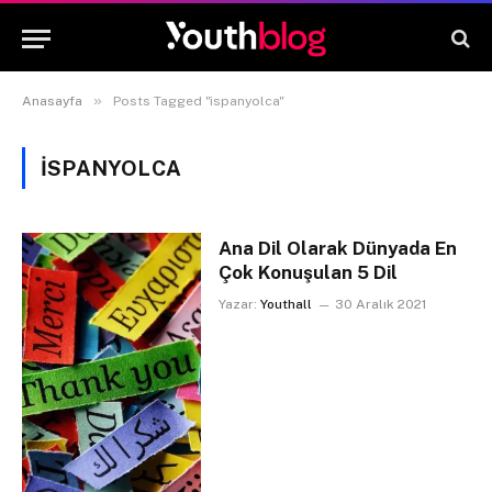
»
Anasayfa
Posts Tagged "ispanyolca"
ISPANYOLCA
Ana Dil Olarak Dünyada En
Çok Konuşulan 5 Dil
Yazar:
Youthall
30 Aralık 2021