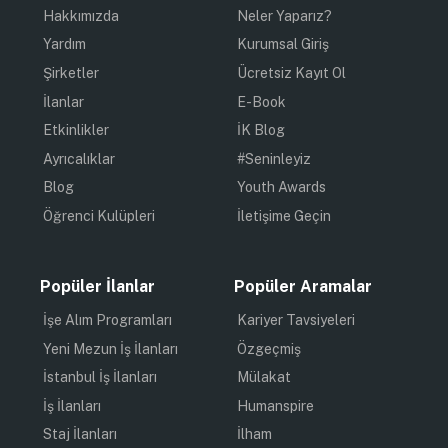
Hakkımızda
Neler Yaparız?
Yardım
Kurumsal Giriş
Şirketler
Ücretsiz Kayıt Ol
İlanlar
E-Book
Etkinlikler
İK Blog
Ayrıcalıklar
#Seninleyiz
Blog
Youth Awards
Öğrenci Kulüpleri
İletişime Geçin
Popüler İlanlar
Popüler Aramalar
İşe Alım Programları
Kariyer Tavsiyeleri
Yeni Mezun İş İlanları
Özgeçmiş
İstanbul İş İlanları
Mülakat
İş İlanları
Humanspire
Staj İlanları
İlham