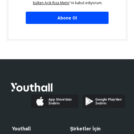
bülten Açık Rıza Metni
''ni kabul ediyorum.
Abone Ol
Youthall
Şirketler İçin