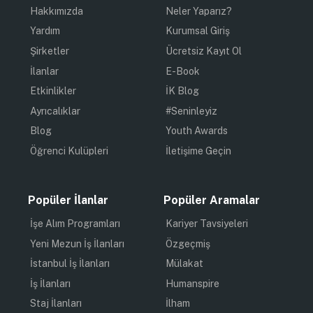
Hakkımızda
Neler Yaparız?
Yardım
Kurumsal Giriş
Şirketler
Ücretsiz Kayıt Ol
İlanlar
E-Book
Etkinlikler
İK Blog
Ayrıcalıklar
#Seninleyiz
Blog
Youth Awards
Öğrenci Kulüpleri
İletişime Geçin
Popüler İlanlar
Popüler Aramalar
İşe Alım Programları
Kariyer Tavsiyeleri
Yeni Mezun İş İlanları
Özgeçmiş
İstanbul İş İlanları
Mülakat
İş İlanları
Humanspire
Staj İlanları
İlham