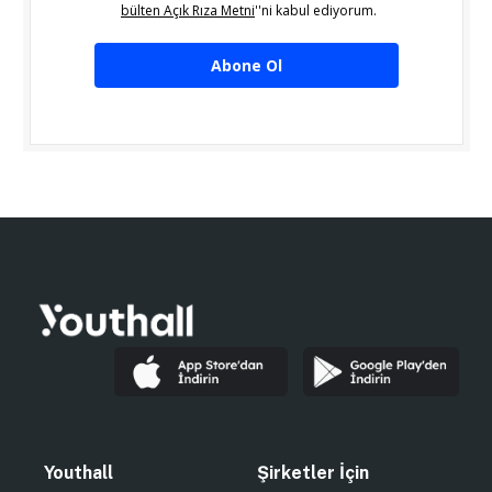
bülten Açık Rıza Metni
''ni kabul ediyorum.
Abone Ol
Youthall
Şirketler İçin