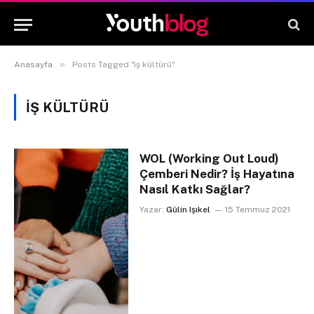
»
Anasayfa
Posts Tagged "iş kültürü"
IŞ KÜLTÜRÜ
WOL (Working Out Loud)
Çemberi Nedir? İş Hayatına
Nasıl Katkı Sağlar?
Yazar:
Gülin Işıkel
15 Temmuz 2021