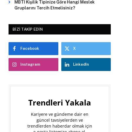
MBTI Kişilik Tipinize Göre Hangi Meslek
Gruplarını Tercih Etmelisiniz?
BIZI TAKIP EDIN
Facebook
X
Instagram
LinkedIn
Trendleri Yakala
Kariyere ve gündeme dair en
güncel tavsiyelerden ve
trendlerden haberdar olmak için
e-posta listemize abone ol.