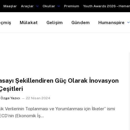
Maaşlar
Araçlar
Okullar
Premium
Youth Awards 2026 – Hemen
eçmiş
Mülakat
Gelişim
Gündem
Humanspire
asayı Şekillendiren Güç Olarak İnovasyon
Çeşitleri
Özge Yazıcı
22 Nisan 2024
lik Verilerinin Toplanması ve Yorumlanması için İlkeler” ismi
OECD’nin (Ekonomik İş…