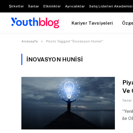
Şirketler
İlanlar
Etkinlikler
Ayrıcalıklar
Satış Liderleri Akademisi
Kariyer Tavsiyeleri
Özg
»
Anasayfa
Posts Tagged "İnovasyon Hunisi"
İNOVASYON HUNISI
Piy
Ve 
Yazar:
“Yeni
ile 