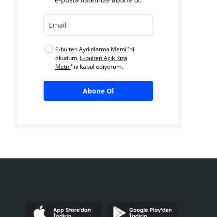
E-bülten
Aydınlatma Metni
''ni
okudum.
E-bülten Açık Rıza
Metni
''ni kabul ediyorum.
Abone Ol