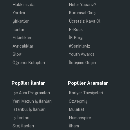
Hakkımızda
Neler Yaparız?
Yardım
Kurumsal Giriş
Şirketler
Ücretsiz Kayıt Ol
İlanlar
E-Book
Etkinlikler
İK Blog
Ayrıcalıklar
#Seninleyiz
Blog
Youth Awards
Öğrenci Kulüpleri
İletişime Geçin
Popüler İlanlar
Popüler Aramalar
İşe Alım Programları
Kariyer Tavsiyeleri
Yeni Mezun İş İlanları
Özgeçmiş
İstanbul İş İlanları
Mülakat
İş İlanları
Humanspire
Staj İlanları
İlham