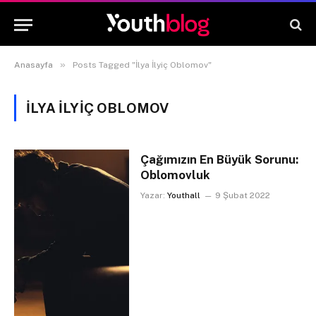
»
Anasayfa
Posts Tagged "İlya İlyiç Oblomov"
İLYA İLYIÇ OBLOMOV
Çağımızın En Büyük Sorunu:
Oblomovluk
Yazar:
Youthall
9 Şubat 2022