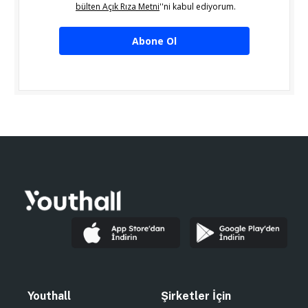
bülten Açık Rıza Metni
''ni kabul ediyorum.
Abone Ol
Youthall
Şirketler İçin