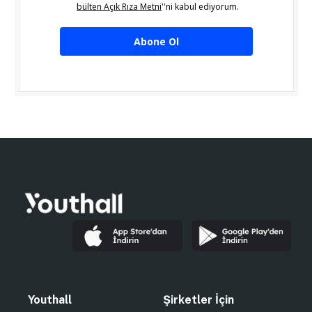
bülten Açık Rıza Metni
''ni kabul ediyorum.
Abone Ol
Youthall
Şirketler İçin