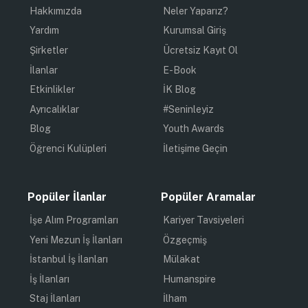
Hakkımızda
Neler Yaparız?
Yardım
Kurumsal Giriş
Şirketler
Ücretsiz Kayıt Ol
İlanlar
E-Book
Etkinlikler
İK Blog
Ayrıcalıklar
#Seninleyiz
Blog
Youth Awards
Öğrenci Kulüpleri
İletişime Geçin
Popüler İlanlar
Popüler Aramalar
İşe Alım Programları
Kariyer Tavsiyeleri
Yeni Mezun İş İlanları
Özgeçmiş
İstanbul İş İlanları
Mülakat
İş İlanları
Humanspire
Staj İlanları
İlham