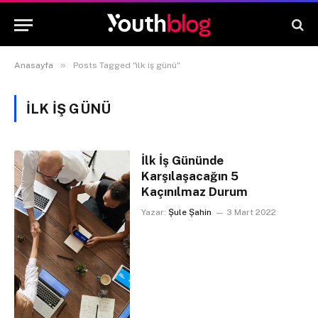
»
Anasayfa
Posts Tagged "ilk iş günü"
ILK IŞ GÜNÜ
İlk İş Gününde
Karşılaşacağın 5
Kaçınılmaz Durum
Yazar:
Şule Şahin
3 Mart 2022