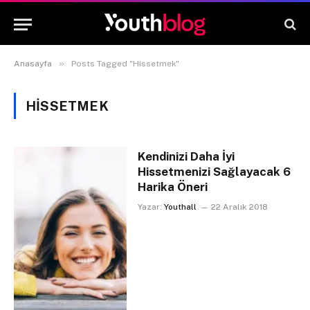
»
Anasayfa
Posts Tagged "Hissetmek"
HISSETMEK
Kendinizi Daha İyi
Hissetmenizi Sağlayacak 6
Harika Öneri
Yazar:
Youthall
22 Aralık 2018