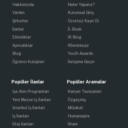
Hakkımızda
Neler Yaparız?
Yardım
Kurumsal Giriş
Şirketler
Ücretsiz Kayıt Ol
İlanlar
E-Book
Etkinlikler
İK Blog
Ayrıcalıklar
#Seninleyiz
Blog
Youth Awards
Öğrenci Kulüpleri
İletişime Geçin
Popüler İlanlar
Popüler Aramalar
İşe Alım Programları
Kariyer Tavsiyeleri
Yeni Mezun İş İlanları
Özgeçmiş
İstanbul İş İlanları
Mülakat
İş İlanları
Humanspire
Staj İlanları
İlham