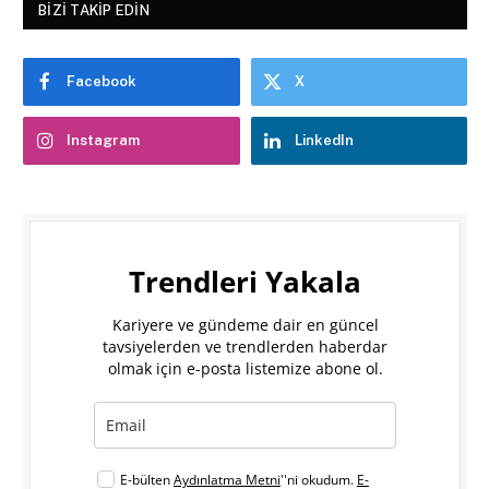
BIZI TAKIP EDIN
Facebook
X
Instagram
LinkedIn
Trendleri Yakala
Kariyere ve gündeme dair en güncel
tavsiyelerden ve trendlerden haberdar
olmak için e-posta listemize abone ol.
E-bülten
Aydınlatma Metni
''ni okudum.
E-