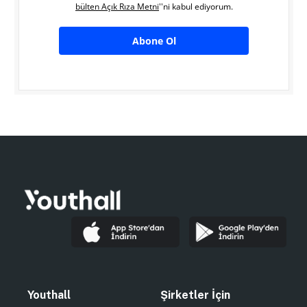
bülten Açık Rıza Metni
''ni kabul ediyorum.
Abone Ol
Youthall
Şirketler İçin