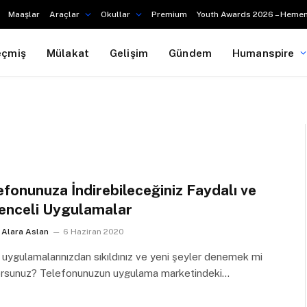
Maaşlar
Araçlar
Okullar
Premium
Youth Awards 2026 – Hemen
eçmiş
Mülakat
Gelişim
Gündem
Humanspire
efonunuza İndirebileceğiniz Faydalı ve
enceli Uygulamalar
Alara Aslan
6 Haziran 2020
 uygulamalarınızdan sıkıldınız ve yeni şeyler denemek mi
yorsunuz? Telefonunuzun uygulama marketindeki…