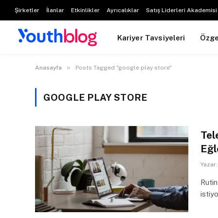
Şirketler
İlanlar
Etkinlikler
Ayrıcalıklar
Satış Liderleri Akademisi
Kariyer Tavsiyeleri
Özg
»
Anasayfa
Posts Tagged "google play store"
GOOGLE PLAY STORE
Tel
Eğl
Yazar:
Rutin
isti