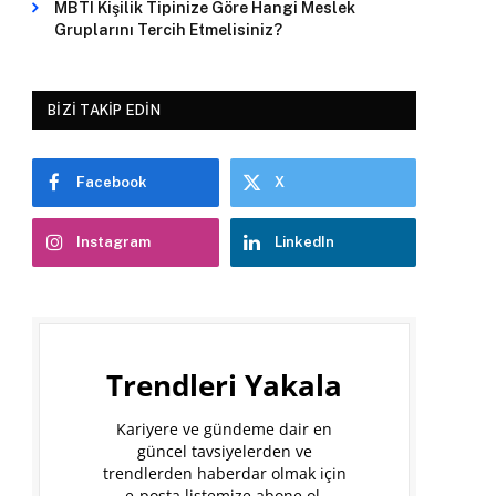
MBTI Kişilik Tipinize Göre Hangi Meslek
Gruplarını Tercih Etmelisiniz?
BIZI TAKIP EDIN
Facebook
X
Instagram
LinkedIn
Trendleri Yakala
Kariyere ve gündeme dair en
güncel tavsiyelerden ve
trendlerden haberdar olmak için
e-posta listemize abone ol.