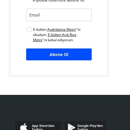
E-bülten
Aydınlatma Metni
''ni
okudum.
E-bülten Açık Rıza
Metni
''ni kabul ediyorum.
Abone Ol