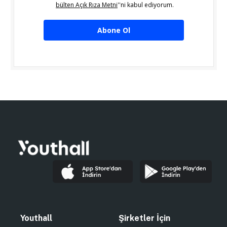
bülten Açık Rıza Metni
''ni kabul ediyorum.
Abone Ol
Youthall
Şirketler İçin