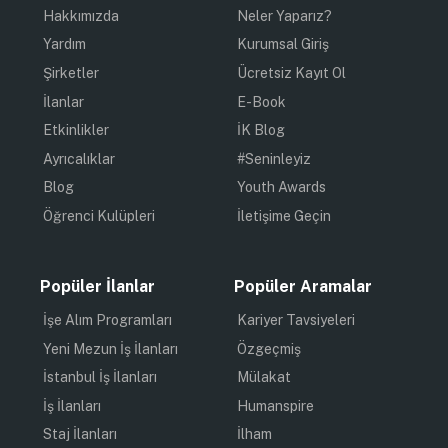
Hakkımızda
Neler Yaparız?
Yardım
Kurumsal Giriş
Şirketler
Ücretsiz Kayıt Ol
İlanlar
E-Book
Etkinlikler
İK Blog
Ayrıcalıklar
#Seninleyiz
Blog
Youth Awards
Öğrenci Kulüpleri
İletişime Geçin
Popüler İlanlar
Popüler Aramalar
İşe Alım Programları
Kariyer Tavsiyeleri
Yeni Mezun İş İlanları
Özgeçmiş
İstanbul İş İlanları
Mülakat
İş İlanları
Humanspire
Staj İlanları
İlham