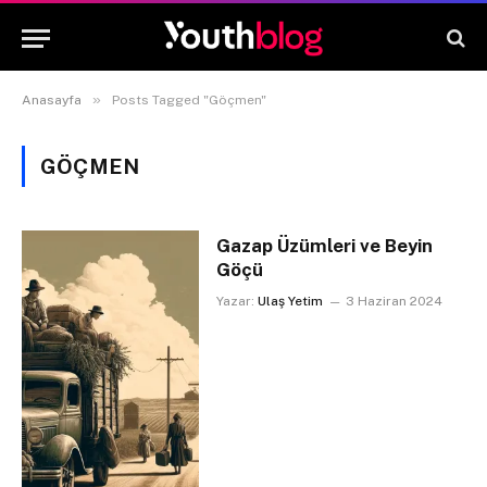
»
Anasayfa
Posts Tagged "Göçmen"
GÖÇMEN
Gazap Üzümleri ve Beyin
Göçü
Yazar:
Ulaş Yetim
3 Haziran 2024