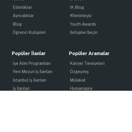
Etkinlikler
İK Blog
Ayrıcalıklar
#Seninleyiz
Blog
Youth Awards
Öğrenci Kulüpleri
İletişime Geçin
Popüler İlanlar
Popüler Aramalar
İşe Alım Programları
Kariyer Tavsiyeleri
Yeni Mezun İş İlanları
Özgeçmiş
İstanbul İş İlanları
Mülakat
İş İlanları
Humanspire
Staj İlanları
İlham
Online Staj
Quiz
Uzun Dönem Staj
Kişisel Gelişim
Kısa Dönem Staj
Gündem