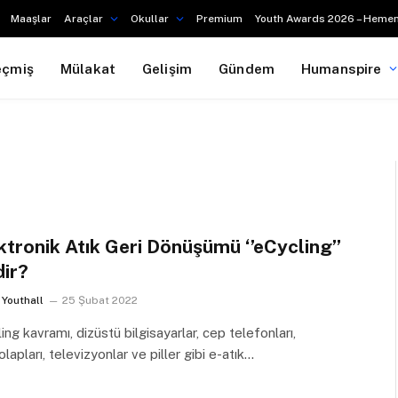
Maaşlar
Araçlar
Okullar
Premium
Youth Awards 2026 – Hemen
eçmiş
Mülakat
Gelişim
Gündem
Humanspire
ktronik Atık Geri Dönüşümü ‘’eCycling’’
ir?
Youthall
25 Şubat 2022
ing kavramı, dizüstü bilgisayarlar, cep telefonları,
lapları, televizyonlar ve piller gibi e-atık…