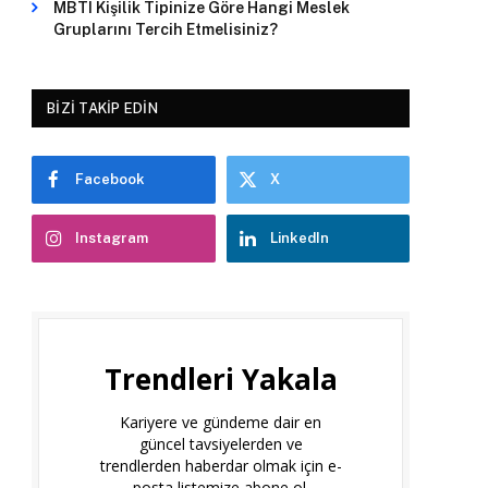
MBTI Kişilik Tipinize Göre Hangi Meslek
Gruplarını Tercih Etmelisiniz?
BIZI TAKIP EDIN
Facebook
X
Instagram
LinkedIn
Trendleri Yakala
Kariyere ve gündeme dair en
güncel tavsiyelerden ve
trendlerden haberdar olmak için e-
posta listemize abone ol.