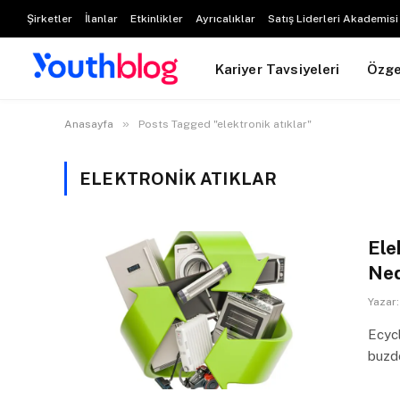
Şirketler
İlanlar
Etkinlikler
Ayrıcalıklar
Satış Liderleri Akademisi
Kariyer Tavsiyeleri
Özg
»
Anasayfa
Posts Tagged "elektronik atıklar"
ELEKTRONIK ATIKLAR
Ele
Ned
Yazar:
Ecycl
buzdo