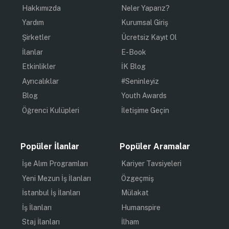
Hakkımızda
Neler Yaparız?
Yardım
Kurumsal Giriş
Şirketler
Ücretsiz Kayıt Ol
İlanlar
E-Book
Etkinlikler
İK Blog
Ayrıcalıklar
#Seninleyiz
Blog
Youth Awards
Öğrenci Kulüpleri
İletişime Geçin
Popüler İlanlar
Popüler Aramalar
İşe Alım Programları
Kariyer Tavsiyeleri
Yeni Mezun İş İlanları
Özgeçmiş
İstanbul İş İlanları
Mülakat
İş İlanları
Humanspire
Staj İlanları
İlham