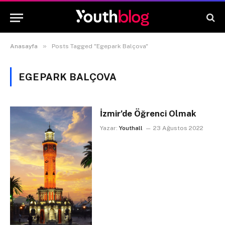
»
Anasayfa
Posts Tagged "Egepark Balçova"
EGEPARK BALÇOVA
İzmir’de Öğrenci Olmak
Yazar:
Youthall
23 Ağustos 2022