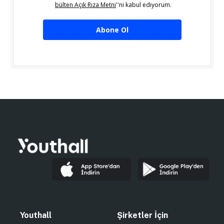
bülten Açık Rıza Metni
''ni kabul ediyorum.
Abone Ol
Youthall
Şirketler İçin