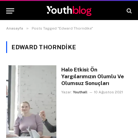
»
Anasayfa
Posts Tagged "Edward Thorndike"
EDWARD THORNDIKE
Halo Etkisi: Ön
Yargılarımızın Olumlu Ve
Olumsuz Sonuçları
Yazar:
Youthall
10 Ağustos 2021