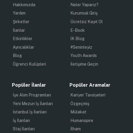
Hakkımızda
Neler Yaparız?
Yardım
Kurumsal Giriş
Şirketler
Ücretsiz Kayıt Ol
İlanlar
E-Book
Etkinlikler
İK Blog
Ayrıcalıklar
#Seninleyiz
Blog
Youth Awards
Öğrenci Kulüpleri
İletişime Geçin
Popüler İlanlar
Popüler Aramalar
İşe Alım Programları
Kariyer Tavsiyeleri
Yeni Mezun İş İlanları
Özgeçmiş
İstanbul İş İlanları
Mülakat
İş İlanları
Humanspire
Staj İlanları
İlham