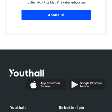
bülten Açık Rıza Metni
''ni kabul ediyorum.
Abone Ol
Youthall
Şirketler İçin