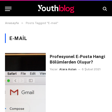
»
Anasayfa
Posts Tagged "E-mail"
E-MAIL
Profesyonel E-Posta Hangi
Bölümlerden Oluşur?
Yazar:
Alara Aslan
6 Şubat 2021