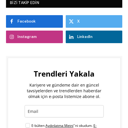
BIZI TAKIP EDIN
Facebook
X
Instagram
LinkedIn
Trendleri Yakala
Kariyere ve gündeme dair en güncel
tavsiyelerden ve trendlerden haberdar
olmak için e-posta listemize abone ol.
E-bülten
Aydınlatma Metni
''ni okudum.
E-