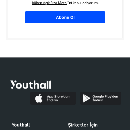
bülten Açık Rıza Metni
''ni kabul ediyorum.
Abone Ol
Youthall
Şirketler İçin