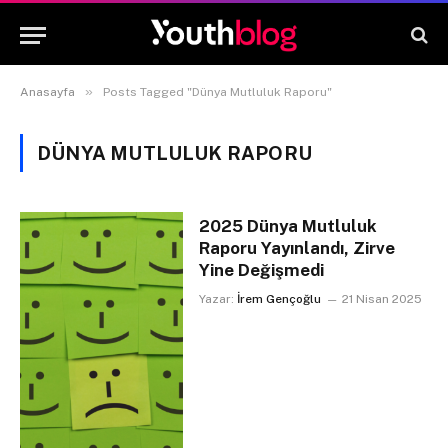
»
Anasayfa
Posts Tagged "Dünya Mutluluk Raporu"
DÜNYA MUTLULUK RAPORU
2025 Dünya Mutluluk
Raporu Yayınlandı, Zirve
Yine Değişmedi
Yazar:
İrem Gençoğlu
21 Nisan 2025