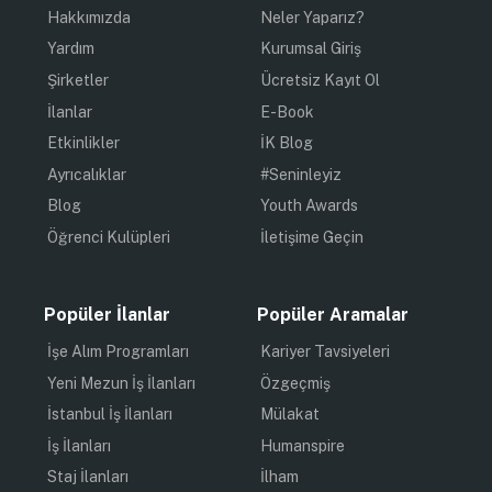
Hakkımızda
Neler Yaparız?
Yardım
Kurumsal Giriş
Şirketler
Ücretsiz Kayıt Ol
İlanlar
E-Book
Etkinlikler
İK Blog
Ayrıcalıklar
#Seninleyiz
Blog
Youth Awards
Öğrenci Kulüpleri
İletişime Geçin
Popüler İlanlar
Popüler Aramalar
İşe Alım Programları
Kariyer Tavsiyeleri
Yeni Mezun İş İlanları
Özgeçmiş
İstanbul İş İlanları
Mülakat
İş İlanları
Humanspire
Staj İlanları
İlham