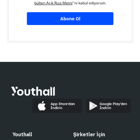
bülten Açık Rıza Metni
''ni kabul ediyorum.
Abone Ol
Youthall
Şirketler İçin