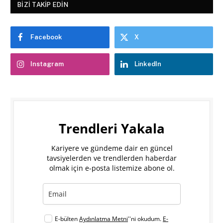
BIZI TAKIP EDIN
Facebook
X
Instagram
LinkedIn
Trendleri Yakala
Kariyere ve gündeme dair en güncel
tavsiyelerden ve trendlerden haberdar
olmak için e-posta listemize abone ol.
E-bülten
Aydınlatma Metni
''ni okudum.
E-