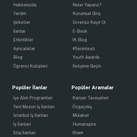
Hakkımızda
Neler Yaparız?
Yardım
Kurumsal Giriş
Şirketler
Ücretsiz Kayıt Ol
İlanlar
E-Book
Etkinlikler
İK Blog
Ayrıcalıklar
#Seninleyiz
Blog
Youth Awards
Öğrenci Kulüpleri
İletişime Geçin
Popüler İlanlar
Popüler Aramalar
İşe Alım Programları
Kariyer Tavsiyeleri
Yeni Mezun İş İlanları
Özgeçmiş
İstanbul İş İlanları
Mülakat
İş İlanları
Humanspire
Staj İlanları
İlham