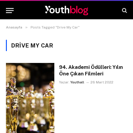
»
Anasayfa
Posts Tagged "Drive My Car"
DRIVE MY CAR
94. Akademi Ödülleri: Yılın
Öne Çıkan Filmleri
Yazar:
Youthall
26 Mart 2022