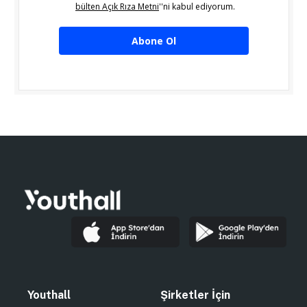
bülten Açık Rıza Metni
''ni kabul ediyorum.
Abone Ol
Youthall
Şirketler İçin