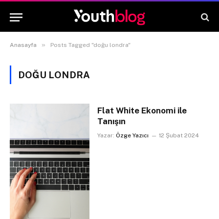
»
Anasayfa
Posts Tagged "doğu londra"
DOĞU LONDRA
Flat White Ekonomi ile
Tanışın
Yazar:
Özge Yazıcı
12 Şubat 2024