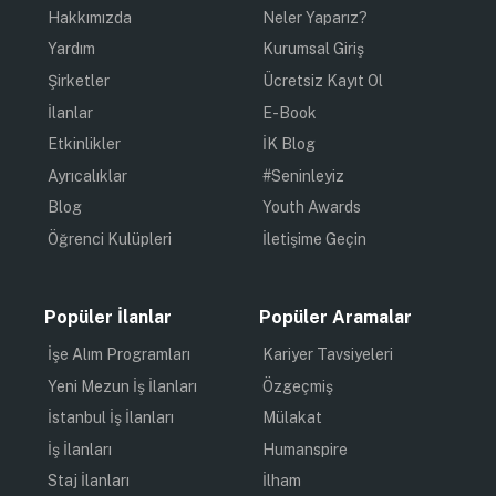
Hakkımızda
Neler Yaparız?
Yardım
Kurumsal Giriş
Şirketler
Ücretsiz Kayıt Ol
İlanlar
E-Book
Etkinlikler
İK Blog
Ayrıcalıklar
#Seninleyiz
Blog
Youth Awards
Öğrenci Kulüpleri
İletişime Geçin
Popüler İlanlar
Popüler Aramalar
İşe Alım Programları
Kariyer Tavsiyeleri
Yeni Mezun İş İlanları
Özgeçmiş
İstanbul İş İlanları
Mülakat
İş İlanları
Humanspire
Staj İlanları
İlham