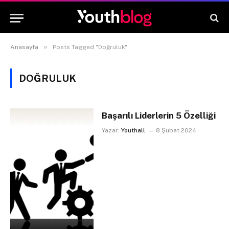
»
Anasayfa
Posts Tagged "Doğruluk"
DOĞRULUK
Başarılı Liderlerin 5 Özelliği
Yazar:
Youthall
8 Şubat 2024