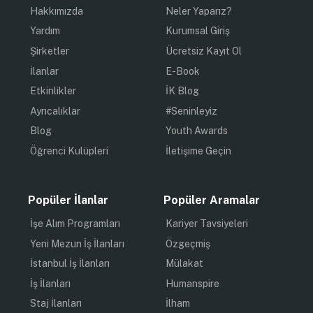
Hakkımızda
Neler Yaparız?
Yardım
Kurumsal Giriş
Şirketler
Ücretsiz Kayıt Ol
İlanlar
E-Book
Etkinlikler
İK Blog
Ayrıcalıklar
#Seninleyiz
Blog
Youth Awards
Öğrenci Kulüpleri
İletişime Geçin
Popüler İlanlar
Popüler Aramalar
İşe Alım Programları
Kariyer Tavsiyeleri
Yeni Mezun İş İlanları
Özgeçmiş
İstanbul İş İlanları
Mülakat
İş İlanları
Humanspire
Staj İlanları
İlham