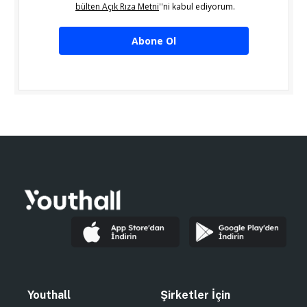
bülten Açık Rıza Metni
''ni kabul ediyorum.
Abone Ol
Youthall
Şirketler İçin