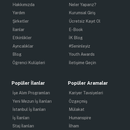
Hakkımızda
Neler Yaparız?
Yardım
Kurumsal Giriş
Şirketler
Ücretsiz Kayıt Ol
İlanlar
E-Book
Etkinlikler
İK Blog
Ayrıcalıklar
#Seninleyiz
Blog
Youth Awards
Öğrenci Kulüpleri
İletişime Geçin
Popüler İlanlar
Popüler Aramalar
İşe Alım Programları
Kariyer Tavsiyeleri
Yeni Mezun İş İlanları
Özgeçmiş
İstanbul İş İlanları
Mülakat
İş İlanları
Humanspire
Staj İlanları
İlham