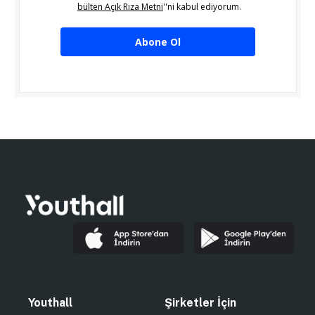
bülten Açık Rıza Metni
''ni kabul ediyorum.
Abone Ol
Youthall
Şirketler İçin