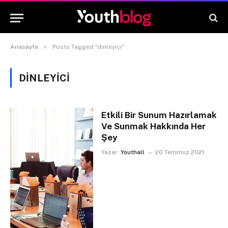
»
Anasayfa
Posts Tagged "dinleyici"
DINLEYICI
Etkili Bir Sunum Hazırlamak
Ve Sunmak Hakkında Her
Şey
Yazar:
Youthall
20 Temmuz 2021