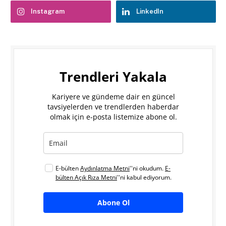
Instagram
LinkedIn
Trendleri Yakala
Kariyere ve gündeme dair en güncel
tavsiyelerden ve trendlerden haberdar
olmak için e-posta listemize abone ol.
E-bülten
Aydınlatma Metni
''ni okudum.
E-
bülten Açık Rıza Metni
''ni kabul ediyorum.
Abone Ol