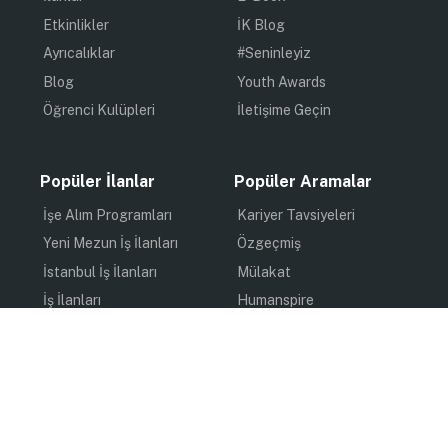
Etkinlikler
İK Blog
Ayrıcalıklar
#Seninleyiz
Blog
Youth Awards
Öğrenci Kulüpleri
İletişime Geçin
Popüler İlanlar
Popüler Aramalar
İşe Alım Programları
Kariyer Tavsiyeleri
Yeni Mezun İş İlanları
Özgeçmiş
İstanbul İş İlanları
Mülakat
İş İlanları
Humanspire
Staj İlanları
İlham
Online Staj
Quiz
Uzun Dönem Staj
Kişisel Gelişim
Kısa Dönem Staj
Gündem