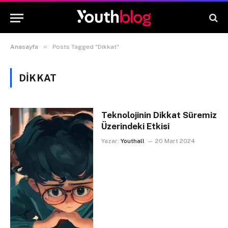
»
Anasayfa
Posts Tagged "Dikkat"
DIKKAT
Teknolojinin Dikkat Süremiz
Üzerindeki Etkisi
Yazar:
Youthall
20 Mart 2024