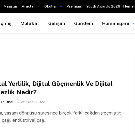
Maaşlar
Araçlar
Okullar
Premium
Youth Awards 2026 – Hemen
eçmiş
Mülakat
Gelişim
Gündem
Humanspire
tal Yerlilik, Dijital Göçmenlik Ve Dijital
ezlik Nedir?
Youthall
20 Ocak 2022
, yaşam döngüsü süresince birçok farklı çağdan geçmiştir:
 çağı, endüstriyel çağ…