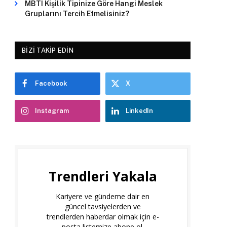
MBTI Kişilik Tipinize Göre Hangi Meslek
Gruplarını Tercih Etmelisiniz?
BIZI TAKIP EDIN
Facebook
X
Instagram
LinkedIn
Trendleri Yakala
Kariyere ve gündeme dair en
güncel tavsiyelerden ve
trendlerden haberdar olmak için e-
posta listemize abone ol.