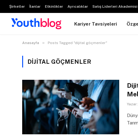
Şirketler
İlanlar
Etkinlikler
Ayrıcalıklar
Satış Liderleri Akademisi
Kariyer Tavsiyeleri
Özg
»
Anasayfa
Posts Tagged "dijital göçmenler"
DIJITAL GÖÇMENLER
Diji
Mel
Yazar:
Dünya
Tarım