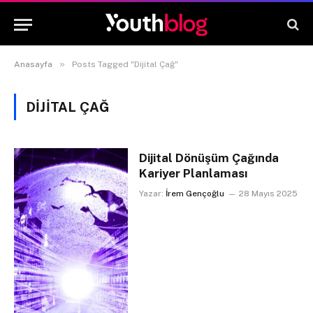
»
Anasayfa
Posts Tagged "Dijital Çağ"
DIJITAL ÇAĞ
Dijital Dönüşüm Çağında
Kariyer Planlaması
Yazar:
İrem Gençoğlu
28 Mayıs 2025