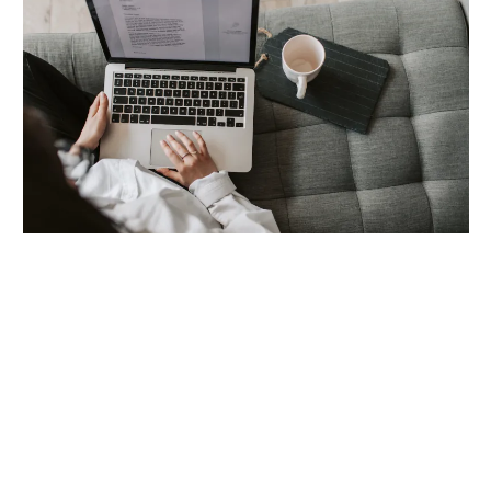
Bilimsel Makalelere Ulaşabileceğiniz 5
Web Sitesi
Ödevlerde, projelerde ve akademik araştırmalarda olmazsa
olmaz bir kaynak: Makaleler. Özellikle akademik…
2025 Yazılımcı Maaşları
Dikkat Sürenizin Azaldığını Gösteren 3 Önemli İşaret