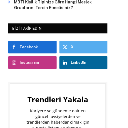
MBTI Kişilik Tipinize Göre Hangi Meslek
Gruplarını Tercih Etmelisiniz?
BIZI TAKIP EDIN
Facebook
X
Instagram
LinkedIn
Trendleri Yakala
Kariyere ve gündeme dair en
güncel tavsiyelerden ve
trendlerden haberdar olmak için
e-posta listemize abone ol.