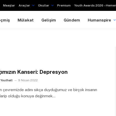
Maaşlar
Araçlar
Okullar
Premium
Youth Awards 2026 – Hemen
eçmiş
Mülakat
Gelişim
Gündem
Humanspire
ımızın Kanseri: Depresyon
Youthall
9 Nisan 2022
n çevremizde adını sıkça duyduğumuz ve birçok insanın
arip olduğu konuya değinmek…