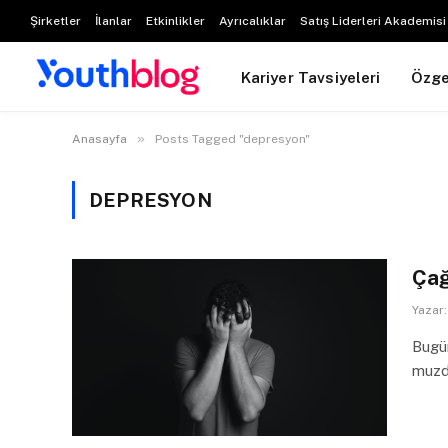
Şirketler
İlanlar
Etkinlikler
Ayrıcalıklar
Satış Liderleri Akademisi
Kariyer Tavsiyeleri
Özg
»
Anasayfa
Posts Tagged "depresyon"
DEPRESYON
Çağ
Yazar:
Bugü
muzd