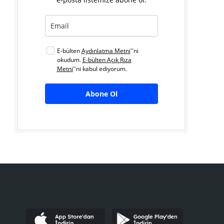
E-bülten
Aydınlatma Metni
''ni
okudum.
E-bülten Açık Rıza
Metni
''ni kabul ediyorum.
Abone Ol