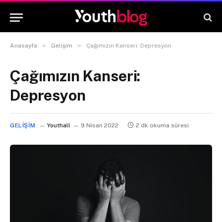
»
»
Anasayfa
Gelişim
Çağımızın Kanseri: Depresyon
Çağımızın Kanseri:
Depresyon
GELIŞIM
Youthall
9 Nisan 2022
2 dk okuma süresi