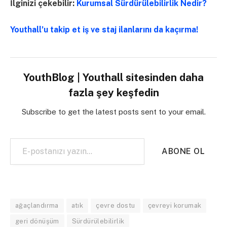
İlginizi çekebilir:
Kurumsal Sürdürülebilirlik Nedir?
Youthall’u takip et iş ve staj ilanlarını da kaçırma!
YouthBlog | Youthall sitesinden daha
fazla şey keşfedin
Subscribe to get the latest posts sent to your email.
E-postanızı yazın…
ABONE OL
ağaçlandırma
atık
çevre dostu
çevreyi korumak
geri dönüşüm
Sürdürülebilirlik