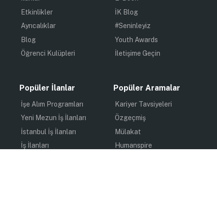
Etkinlikler
İK Blog
Ayrıcalıklar
#Seninleyiz
Blog
Youth Awards
Öğrenci Kulüpleri
İletişime Geçin
Popüler İlanlar
Popüler Aramalar
İşe Alım Programları
Kariyer Tavsiyeleri
Yeni Mezun İş İlanları
Özgeçmiş
İstanbul İş İlanları
Mülakat
İş İlanları
Humanspire
Staj İlanları
İlham
Online Staj
Quiz
Uzun Dönem Staj
Kişisel Gelişim
Kısa Dönem Staj
Gündem