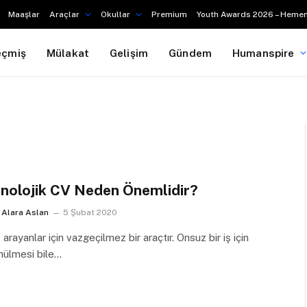
Maaşlar
Araçlar
Okullar
Premium
Youth Awards 2026 – Hemen
eçmiş
Mülakat
Gelişim
Gündem
Humanspire
nolojik CV Neden Önemlidir?
Alara Aslan
5 Şubat 2020
ş arayanlar için vazgeçilmez bir araçtır. Onsuz bir iş için
nülmesi bile…