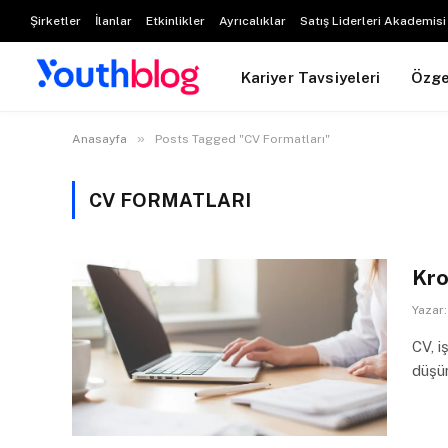
Şirketler
İlanlar
Etkinlikler
Ayrıcalıklar
Satış Liderleri Akademisi
Kariyer Tavsiyeleri
Özg
»
Anasayfa
Posts Tagged "CV Formatları"
CV FORMATLARI
Kro
Yazar:
CV, i
düşü