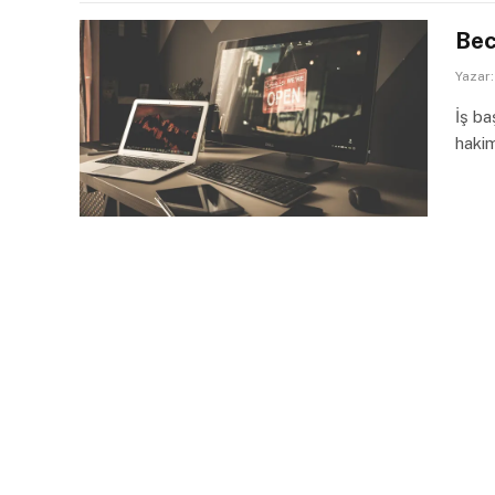
Bec
Yazar:
İş ba
hakim