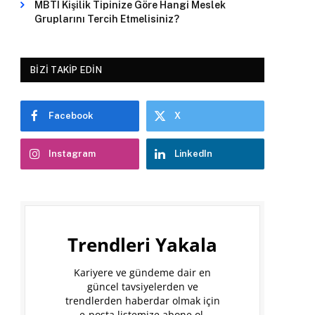
MBTI Kişilik Tipinize Göre Hangi Meslek
Gruplarını Tercih Etmelisiniz?
BIZI TAKIP EDIN
Facebook
X
Instagram
LinkedIn
Trendleri Yakala
Kariyere ve gündeme dair en
güncel tavsiyelerden ve
trendlerden haberdar olmak için
e-posta listemize abone ol.