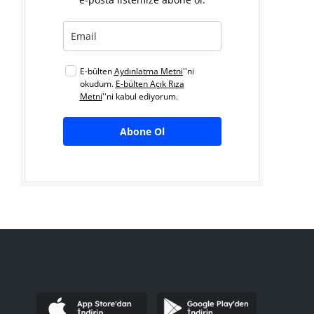
E-bülten
Aydınlatma Metni
''ni
okudum.
E-bülten Açık Rıza
Metni
''ni kabul ediyorum.
Abone Ol