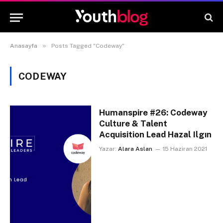
»
Anasayfa
Posts Tagged "Codeway"
CODEWAY
Humanspire #26: Codeway
Culture & Talent
Acquisition Lead Hazal Ilgın
Yazar:
Alara Aslan
15 Haziran 2021