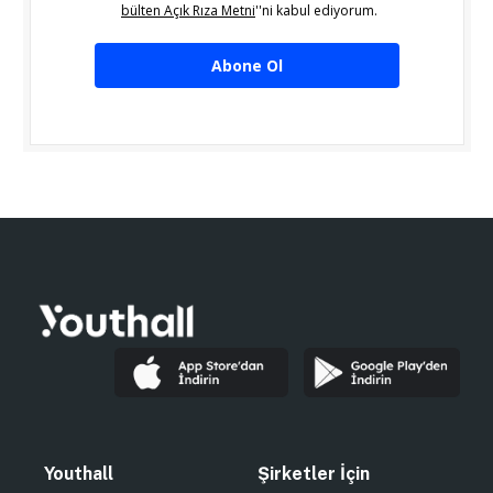
bülten Açık Rıza Metni
''ni kabul ediyorum.
Abone Ol
Youthall
Şirketler İçin