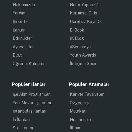
Hakkımızda
Neler Yaparız?
Yardım
Kurumsal Giriş
Şirketler
Ücretsiz Kayıt Ol
İlanlar
E-Book
Etkinlikler
İK Blog
Ayrıcalıklar
#Seninleyiz
Blog
Youth Awards
Öğrenci Kulüpleri
İletişime Geçin
Popüler İlanlar
Popüler Aramalar
İşe Alım Programları
Kariyer Tavsiyeleri
Yeni Mezun İş İlanları
Özgeçmiş
İstanbul İş İlanları
Mülakat
İş İlanları
Humanspire
Staj İlanları
İlham