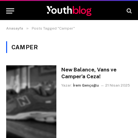
»
Anasayfa
Posts Tagged "Camper"
CAMPER
New Balance, Vans ve
Camper’a Ceza!
Yazar:
İrem Gençoğlu
21 Nisan 2025