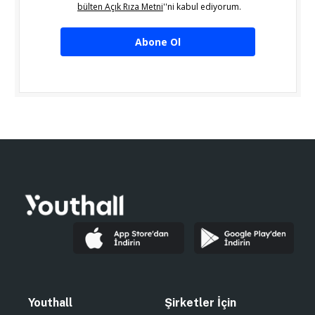
bülten Açık Rıza Metni
''ni kabul ediyorum.
Abone Ol
Youthall
Şirketler İçin