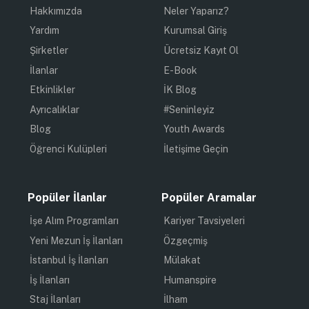
Hakkımızda
Neler Yaparız?
Yardım
Kurumsal Giriş
Şirketler
Ücretsiz Kayıt Ol
İlanlar
E-Book
Etkinlikler
İK Blog
Ayrıcalıklar
#Seninleyiz
Blog
Youth Awards
Öğrenci Kulüpleri
İletişime Geçin
Popüler İlanlar
Popüler Aramalar
İşe Alım Programları
Kariyer Tavsiyeleri
Yeni Mezun İş İlanları
Özgeçmiş
İstanbul İş İlanları
Mülakat
İş İlanları
Humanspire
Staj İlanları
İlham