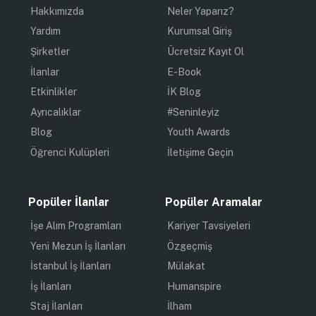
Hakkımızda
Neler Yaparız?
Yardım
Kurumsal Giriş
Şirketler
Ücretsiz Kayıt Ol
İlanlar
E-Book
Etkinlikler
İK Blog
Ayrıcalıklar
#Seninleyiz
Blog
Youth Awards
Öğrenci Kulüpleri
İletişime Geçin
Popüler İlanlar
Popüler Aramalar
İşe Alım Programları
Kariyer Tavsiyeleri
Yeni Mezun İş İlanları
Özgeçmiş
İstanbul İş İlanları
Mülakat
İş İlanları
Humanspire
Staj İlanları
İlham