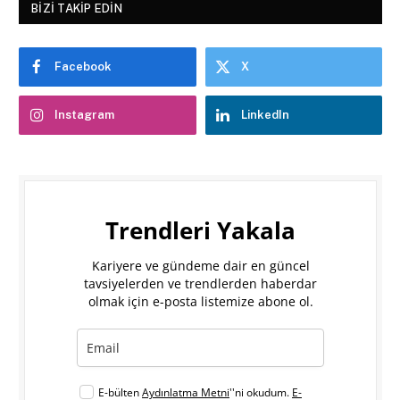
BIZI TAKIP EDIN
Facebook
X
Instagram
LinkedIn
Trendleri Yakala
Kariyere ve gündeme dair en güncel
tavsiyelerden ve trendlerden haberdar
olmak için e-posta listemize abone ol.
E-bülten
Aydınlatma Metni
''ni okudum.
E-