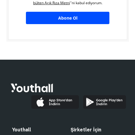
bülten Açık Rıza Metni
''ni kabul ediyorum.
Abone Ol
Youthall
Şirketler İçin