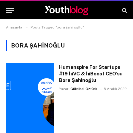
»
Anasayfa
Posts Tagged "bora şahinoğlu"
BORA ŞAHINOĞLU
Humanspire For Startups
#19 hiVC & hiBoost CEO’su
Bora Şahinoğlu
Yazar:
Gülnihal Öztürk
8 Aralık 2022