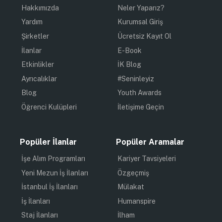
Hakkımızda
Neler Yaparız?
Yardım
Kurumsal Giriş
Şirketler
Ücretsiz Kayıt Ol
İlanlar
E-Book
Etkinlikler
İK Blog
Ayrıcalıklar
#Seninleyiz
Blog
Youth Awards
Öğrenci Kulüpleri
İletişime Geçin
Popüler İlanlar
Popüler Aramalar
İşe Alım Programları
Kariyer Tavsiyeleri
Yeni Mezun İş İlanları
Özgeçmiş
İstanbul İş İlanları
Mülakat
İş İlanları
Humanspire
Staj İlanları
İlham