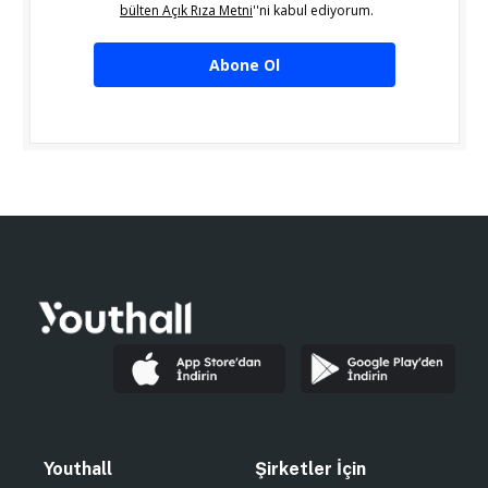
bülten Açık Rıza Metni
''ni kabul ediyorum.
Abone Ol
Youthall
Şirketler İçin