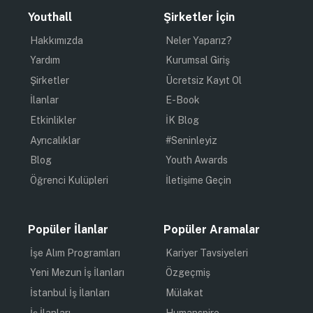
Youthall
Şirketler İçin
Hakkımızda
Neler Yaparız?
Yardım
Kurumsal Giriş
Şirketler
Ücretsiz Kayıt Ol
İlanlar
E-Book
Etkinlikler
İK Blog
Ayrıcalıklar
#Seninleyiz
Blog
Youth Awards
Öğrenci Kulüpleri
İletişime Geçin
Popüler İlanlar
Popüler Aramalar
İşe Alım Programları
Kariyer Tavsiyeleri
Yeni Mezun İş İlanları
Özgeçmiş
İstanbul İş İlanları
Mülakat
İş İlanları
Humanspire