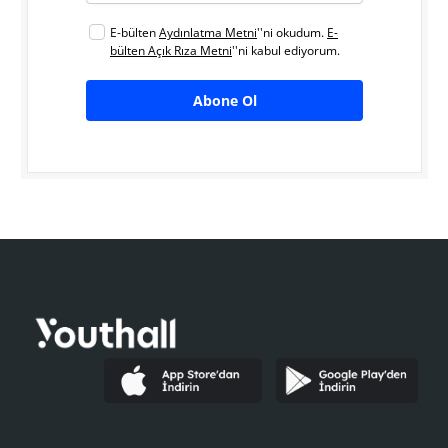
E-bülten
Aydınlatma Metni
''ni okudum.
E-
bülten Açık Rıza Metni
''ni kabul ediyorum.
Abone Ol