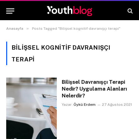
»
Anasayfa
Posts Tagged "Bilişsel kognitif davranışçı terapi"
BILIŞSEL KOGNITIF DAVRANIŞÇI
TERAPI
Bilişsel Davranışçı Terapi
Nedir? Uygulama Alanları
Nelerdir?
Yazar:
Öykü Erdem
27 Ağustos 2021