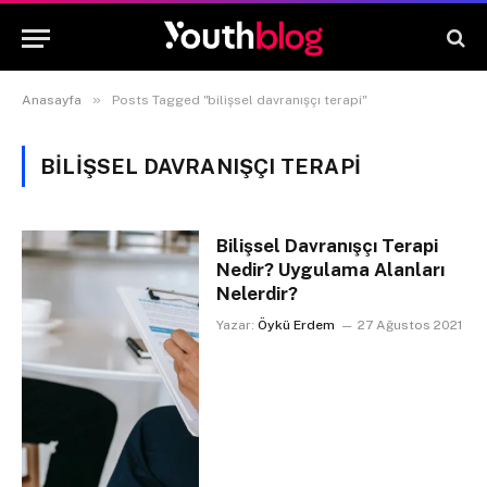
»
Anasayfa
Posts Tagged "bilişsel davranışçı terapi"
BILIŞSEL DAVRANIŞÇI TERAPI
Bilişsel Davranışçı Terapi
Nedir? Uygulama Alanları
Nelerdir?
Yazar:
Öykü Erdem
27 Ağustos 2021