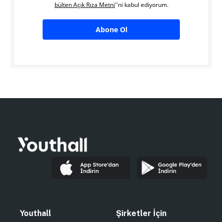
bülten Açık Rıza Metni
''ni kabul ediyorum.
Abone Ol
Youthall
Şirketler İçin