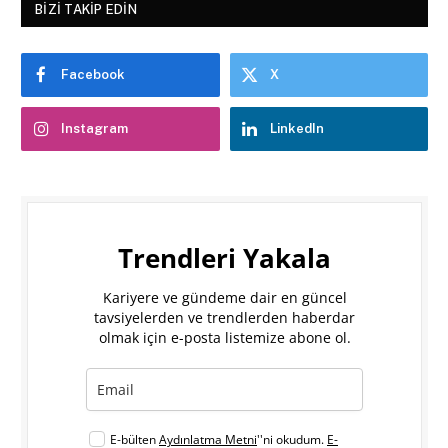
BIZI TAKIP EDIN
Facebook
X
Instagram
LinkedIn
Trendleri Yakala
Kariyere ve gündeme dair en güncel
tavsiyelerden ve trendlerden haberdar
olmak için e-posta listemize abone ol.
E-bülten
Aydınlatma Metni
''ni okudum.
E-