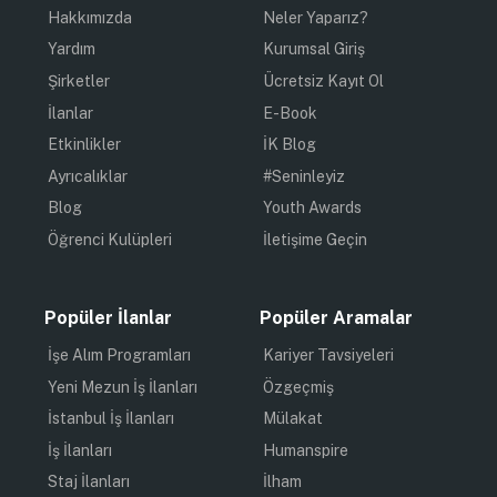
Hakkımızda
Neler Yaparız?
Yardım
Kurumsal Giriş
Şirketler
Ücretsiz Kayıt Ol
İlanlar
E-Book
Etkinlikler
İK Blog
Ayrıcalıklar
#Seninleyiz
Blog
Youth Awards
Öğrenci Kulüpleri
İletişime Geçin
Popüler İlanlar
Popüler Aramalar
İşe Alım Programları
Kariyer Tavsiyeleri
Yeni Mezun İş İlanları
Özgeçmiş
İstanbul İş İlanları
Mülakat
İş İlanları
Humanspire
Staj İlanları
İlham