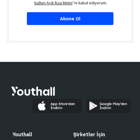
bülten Açık Rıza Metni
''ni kabul ediyorum.
Abone Ol
Youthall
Şirketler İçin