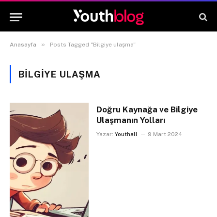
»
Anasayfa
Posts Tagged "Bilgiye ulaşma"
BILGIYE ULAŞMA
Doğru Kaynağa ve Bilgiye
Ulaşmanın Yolları
Yazar:
Youthall
9 Mart 2024