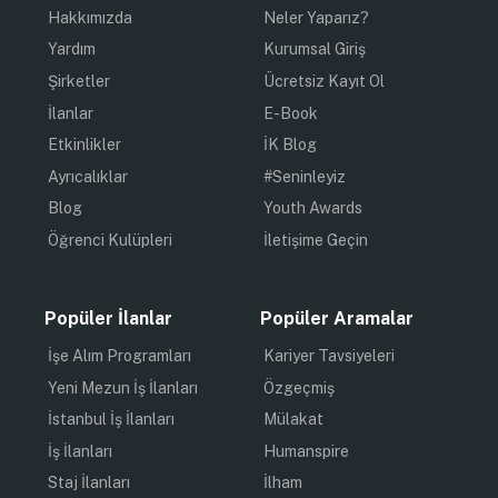
Hakkımızda
Neler Yaparız?
Yardım
Kurumsal Giriş
Şirketler
Ücretsiz Kayıt Ol
İlanlar
E-Book
Etkinlikler
İK Blog
Ayrıcalıklar
#Seninleyiz
Blog
Youth Awards
Öğrenci Kulüpleri
İletişime Geçin
Popüler İlanlar
Popüler Aramalar
İşe Alım Programları
Kariyer Tavsiyeleri
Yeni Mezun İş İlanları
Özgeçmiş
İstanbul İş İlanları
Mülakat
İş İlanları
Humanspire
Staj İlanları
İlham