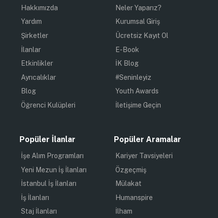
Hakkımızda
Neler Yaparız?
Yardım
Kurumsal Giriş
Şirketler
Ücretsiz Kayıt Ol
İlanlar
E-Book
Etkinlikler
İK Blog
Ayrıcalıklar
#Seninleyiz
Blog
Youth Awards
Öğrenci Kulüpleri
İletişime Geçin
Popüler İlanlar
Popüler Aramalar
İşe Alım Programları
Kariyer Tavsiyeleri
Yeni Mezun İş İlanları
Özgeçmiş
İstanbul İş İlanları
Mülakat
İş İlanları
Humanspire
Staj İlanları
İlham