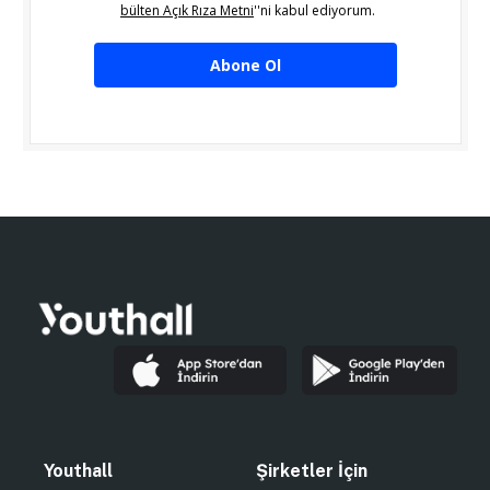
bülten Açık Rıza Metni
''ni kabul ediyorum.
Abone Ol
Youthall
Şirketler İçin