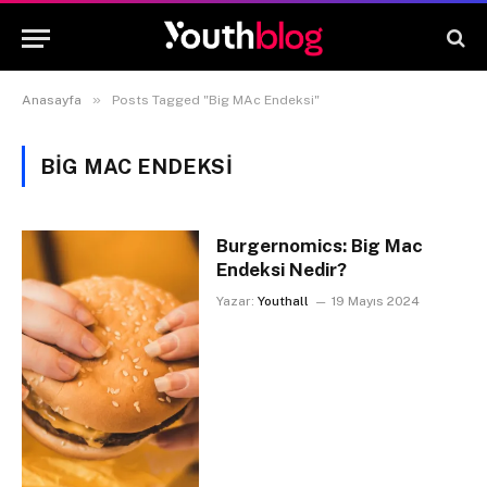
»
Anasayfa
Posts Tagged "Big MAc Endeksi"
BIG MAC ENDEKSI
Burgernomics: Big Mac
Endeksi Nedir?
Yazar:
Youthall
19 Mayıs 2024