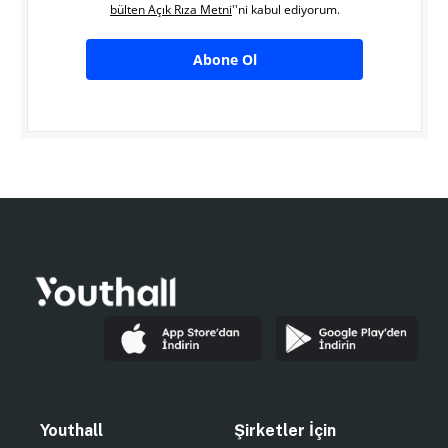
bülten Açık Rıza Metni
''ni kabul ediyorum.
Abone Ol
Youthall
Şirketler İçin