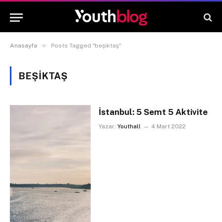
»
Anasayfa
Posts Tagged "beşiktaş"
BEŞIKTAŞ
İstanbul: 5 Semt 5 Aktivite
Yazar:
Youthall
4 Mart 2022