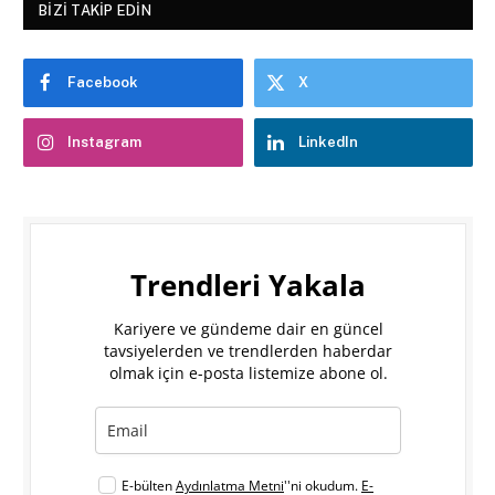
BIZI TAKIP EDIN
Facebook
X
Instagram
LinkedIn
Trendleri Yakala
Kariyere ve gündeme dair en güncel
tavsiyelerden ve trendlerden haberdar
olmak için e-posta listemize abone ol.
E-bülten
Aydınlatma Metni
''ni okudum.
E-