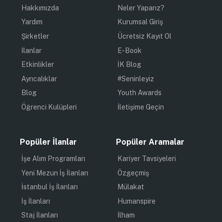
Hakkımızda
Neler Yaparız?
Yardım
Kurumsal Giriş
Şirketler
Ücretsiz Kayıt Ol
İlanlar
E-Book
Etkinlikler
İK Blog
Ayrıcalıklar
#Seninleyiz
Blog
Youth Awards
Öğrenci Kulüpleri
İletişime Geçin
Popüler İlanlar
Popüler Aramalar
İşe Alım Programları
Kariyer Tavsiyeleri
Yeni Mezun İş İlanları
Özgeçmiş
İstanbul İş İlanları
Mülakat
İş İlanları
Humanspire
Staj İlanları
İlham