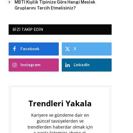
MBTI Kişilik Tipinize Göre Hangi Meslek
Gruplarını Tercih Etmelisiniz?
BIZI TAKIP EDIN
Facebook
X
Instagram
LinkedIn
Trendleri Yakala
Kariyere ve gündeme dair en
güncel tavsiyelerden ve
trendlerden haberdar olmak için
e-posta listemize abone ol.