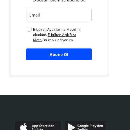
E-bülten
Aydınlatma Metni
''ni
okudum.
E-bülten Açık Rıza
Metni
''ni kabul ediyorum.
Abone Ol