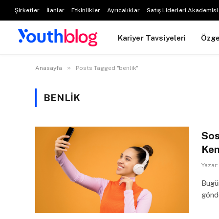
Şirketler
İlanlar
Etkinlikler
Ayrıcalıklar
Satış Liderleri Akademisi
Kariyer Tavsiyeleri
Özg
»
Anasayfa
Posts Tagged "benlik"
BENLIK
Sos
Ken
Yazar:
Bugün
gönd