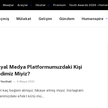
Maaşlar
Araçlar
Okullar
Premium
Youth Awards 2026 – Hemen
eçmiş
Mülakat
Gelişim
Gündem
Humanspire
yal Medya Platformumuzdaki Kişi
dimiz Miyiz?
Youthall
6 Mayıs 2021
 kaç beğeni almışız, hikaye atmış mıyız, Instagram
erimizdeki efekt kötü mü…