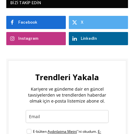
BIZI TAKIP EDIN
Facebook
X
Instagram
LinkedIn
Trendleri Yakala
Kariyere ve gündeme dair en güncel
tavsiyelerden ve trendlerden haberdar
olmak için e-posta listemize abone ol.
E-bülten
Aydınlatma Metni
''ni okudum.
E-