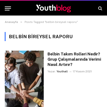
»
Anasayfa
Posts Tagged "belbin bireysel raporu"
BELBIN BIREYSEL RAPORU
Belbin Takım Rolleri Nedir?
Grup Çalışmalarında Verimi
Nasıl Artırır?
Yazar:
Youthall
17 Kasım 2021