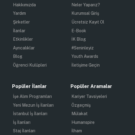
Hakkımızda
Neler Yaparız?
Yardım
Kurumsal Giriş
Şirketler
Ücretsiz Kayıt Ol
İlanlar
E-Book
Etkinlikler
İK Blog
Ayrıcalıklar
#Seninleyiz
Blog
Youth Awards
Öğrenci Kulüpleri
İletişime Geçin
Popüler İlanlar
Popüler Aramalar
İşe Alım Programları
Kariyer Tavsiyeleri
Yeni Mezun İş İlanları
Özgeçmiş
İstanbul İş İlanları
Mülakat
İş İlanları
Humanspire
Staj İlanları
İlham