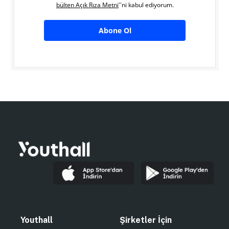
bülten Açık Rıza Metni
''ni kabul ediyorum.
Abone Ol
Youthall
Şirketler İçin